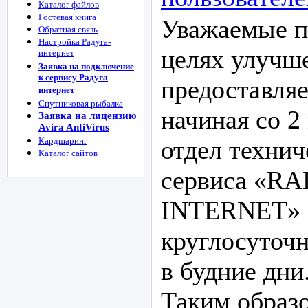
Каталог файлов
Гостевая книга
Уважаемые п
Обратная связь
Настройка Радуга-
целях улучше
интернет
Заявка на подключение
к сервису Радуга
предоставляе
интернет
Спутниковая рыбалка
начиная со 2 
Заявка на лицензию
Avira AntiVirus
Кардшаринг
отдел техни
Каталог сайтов
сервиса «R
INTERNET» п
круглосуточ
в будние дни
Таким образо