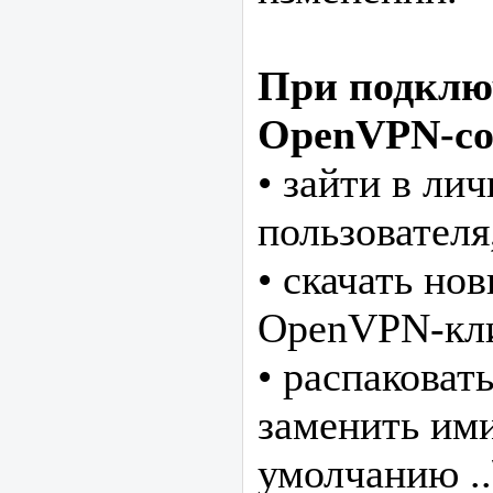
При подклю
OpenVPN-со
• зайти в ли
пользователя
• скачать но
OpenVPN-кли
• распаковат
заменить ими
умолчанию ..