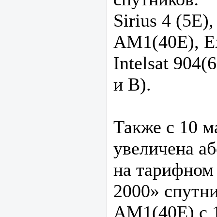
Sirius 4 (5E)
AM1(40E), E
Intelsat 904
и В).
Также с 10 ма
увеличена аб
на тарифном
2000» спутни
AM1(40E) c 1