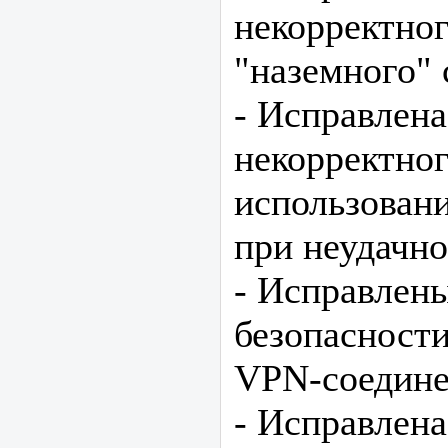
некорректно
"наземного"
- Исправлен
некорректно
использовани
при неудачно
- Исправлен
безопасности
VPN-соедине
- Иcправлен