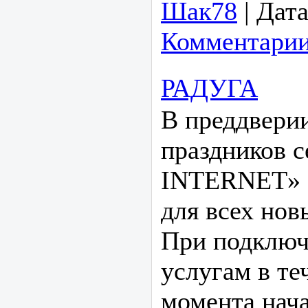
Шак78
|
Дата
Комментарии
РАДУГА
В преддвери
праздников
INTERNET» 
для всех нов
При подключ
услугам в те
момента нача