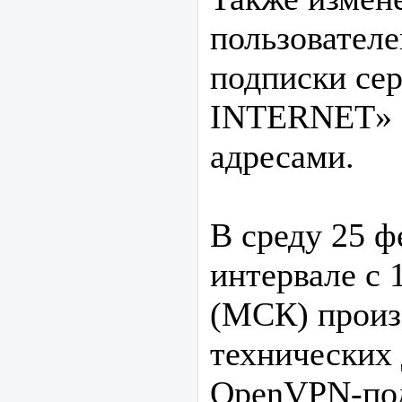
пользовател
подписки с
INTERNET» с
адресами.
В среду 25 ф
интервале с 
(МСК) произ
технических
OpenVPN-по