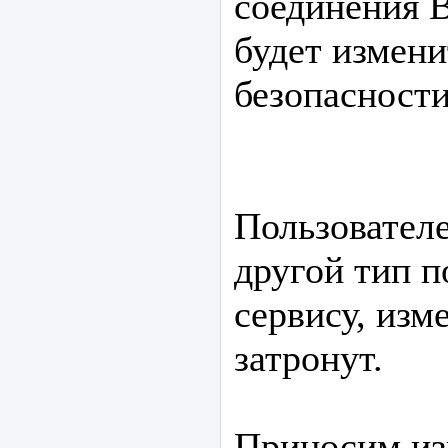
соединения 
будет измен
безопасност
Пользовател
другой тип 
сервису, изм
затронут.
Приносим из