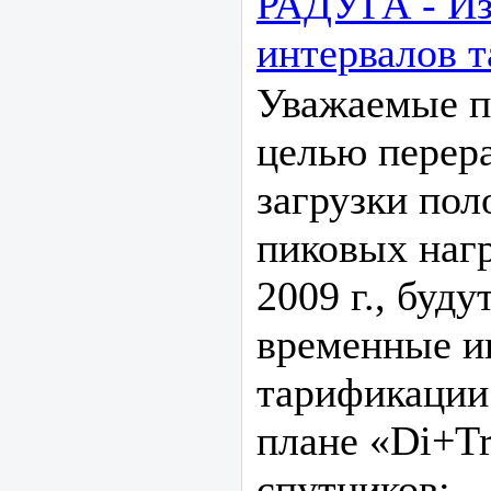
РАДУГА - Из
интервалов 
Уважаемые по
целью перер
загрузки пол
пиковых нагр
2009 г., буд
временные и
тарификации
плане «Di+Tr
спутников: